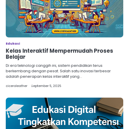
Edukasi
Kelas Interaktif Mempermudah Proses
Belajar
Di era teknologi canggih ini, sistem pendidikan terus
berkembang dengan pesat. Salah satu inovasi terbesar
adalah penerapan kelas interaktif yang…
ciceroleather
September 5, 2025