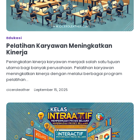
Edukasi
Pelatihan Karyawan Meningkatkan
Kinerja
Peningkatan kinerja karyawan menjadi salah satu tujuan
utama bagi banyak perusahaan. Pelatihan karyawan
meningkatkan kinerja dengan melalui berbagai program
pelatihan…
ciceroleather
September 15, 2025