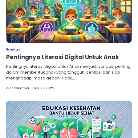
Edukasi
Pentingnya Literasi Digital Untuk Anak
Pentingnya Literasi Digital Untuk Anak menjadi pondasi penting
dalam membentuk anak yang tangguh, cerdas, dan siap
menghadapi masa depan. Tidak…
ciceroleather
Juli 16, 2025