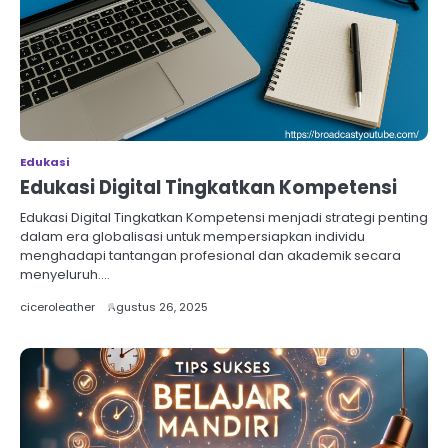
Edukasi
Edukasi Digital Tingkatkan Kompetensi
Edukasi Digital Tingkatkan Kompetensi menjadi strategi penting
dalam era globalisasi untuk mempersiapkan individu
menghadapi tantangan profesional dan akademik secara
menyeluruh.…
ciceroleather
Agustus 26, 2025