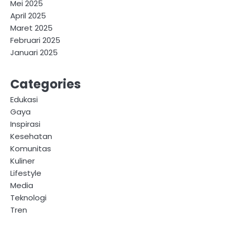
Mei 2025
April 2025
Maret 2025
Februari 2025
Januari 2025
Categories
Edukasi
Gaya
Inspirasi
Kesehatan
Komunitas
Kuliner
Lifestyle
Media
Teknologi
Tren