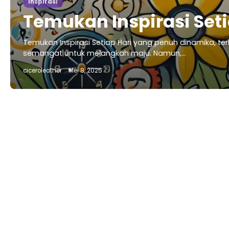
Inspirasi
Temukan Inspirasi Seti
Temukan Inspirasi Setiap Hari yang penuh dinamika, te
semangat untuk melangkah maju. Namun,…
ciceroleather
Mei 8, 2025