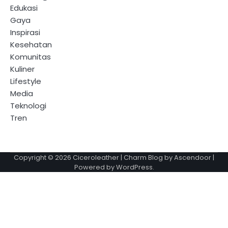
Edukasi
Gaya
Inspirasi
Kesehatan
Komunitas
Kuliner
Lifestyle
Media
Teknologi
Tren
Copyright © 2026
Ciceroleather
| Charm Blog by
Ascendoor
|
Powered by
WordPress
.