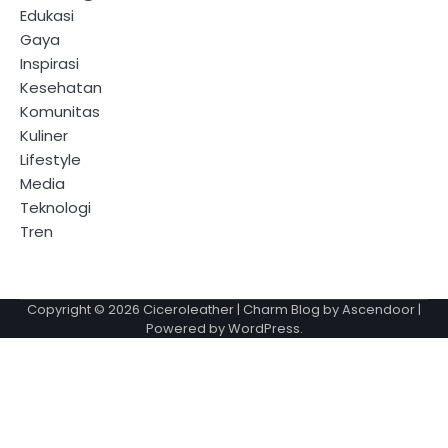
Edukasi
Gaya
Inspirasi
Kesehatan
Komunitas
Kuliner
Lifestyle
Media
Teknologi
Tren
Copyright © 2026
Ciceroleather
| Charm Blog by
Ascendoor
|
Powered by
WordPress
.