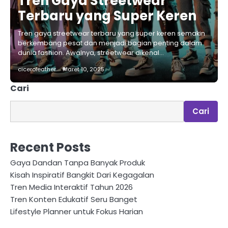
Tren Gaya Streetwear
Terbaru yang Super Keren
Tren gaya streetwear terbaru yang super keren semakin
berkembang pesat dan menjadi bagian penting dalam
dunia fashion. Awalnya, streetwear dikenal…
ciceroleather
Maret 10, 2025
Cari
Cari
Recent Posts
Gaya Dandan Tanpa Banyak Produk
Kisah Inspiratif Bangkit Dari Kegagalan
Tren Media Interaktif Tahun 2026
Tren Konten Edukatif Seru Banget
Lifestyle Planner untuk Fokus Harian