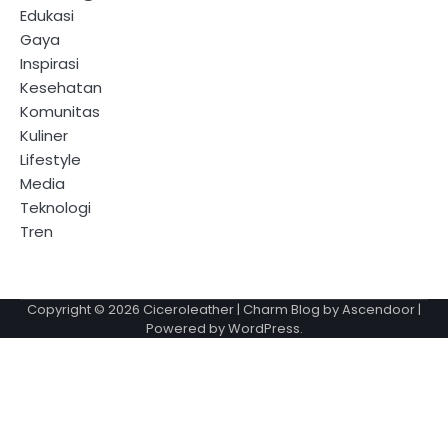
Edukasi
Gaya
Inspirasi
Kesehatan
Komunitas
Kuliner
Lifestyle
Media
Teknologi
Tren
Copyright © 2026
Ciceroleather
| Charm Blog by
Ascendoor
|
Powered by
WordPress
.