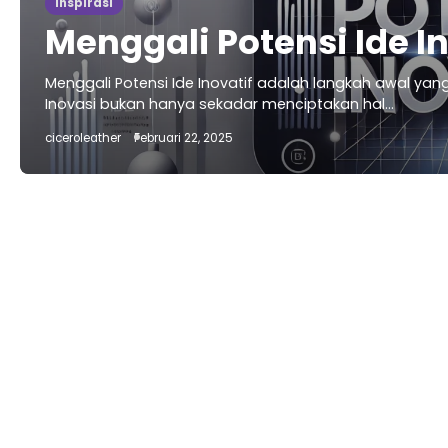
Inspirasi
Menggali Potensi Ide In
Menggali Potensi Ide Inovatif adalah langkah awal ya
Inovasi bukan hanya sekadar menciptakan hal…
ciceroleather
Februari 22, 2025