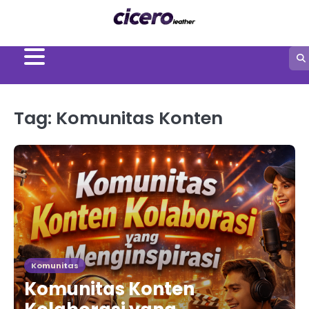
Skip
to
content
Tag:
Komunitas Konten
Komunitas
Komunitas Konten