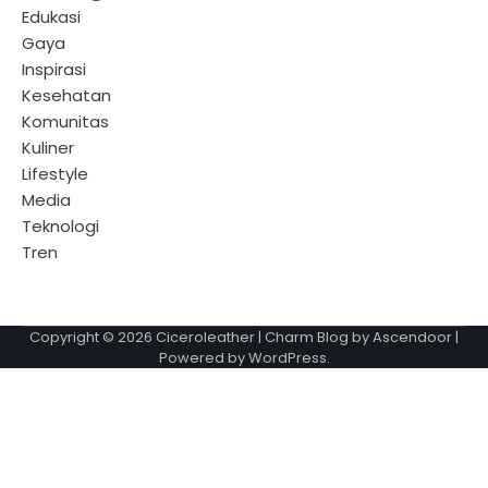
Edukasi
Gaya
Inspirasi
Kesehatan
Komunitas
Kuliner
Lifestyle
Media
Teknologi
Tren
Copyright © 2026
Ciceroleather
| Charm Blog by
Ascendoor
|
Powered by
WordPress
.