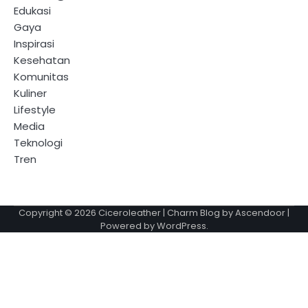
Edukasi
Gaya
Inspirasi
Kesehatan
Komunitas
Kuliner
Lifestyle
Media
Teknologi
Tren
Copyright © 2026
Ciceroleather
| Charm Blog by
Ascendoor
|
Powered by
WordPress
.