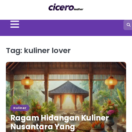
Skip
to
content
Tag:
kuliner lover
Kuliner
Ragam Hidangan Kuliner
Nusantara Yang