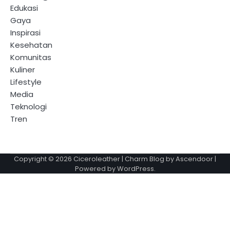
Edukasi
Gaya
Inspirasi
Kesehatan
Komunitas
Kuliner
Lifestyle
Media
Teknologi
Tren
Copyright © 2026
Ciceroleather
| Charm Blog by
Ascendoor
|
Powered by
WordPress
.