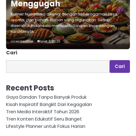
Menggugah
Kuliner Nusantara dikenal dengan keberagaman rasa,
aroma, dan bahan-bahan yang digunakan. Setiap
daerah di Indonesia memiliki hidangan khas dengan
karakteristik…
ciceroleather
Maret 7, 2025
Cari
Cari
Recent Posts
Gaya Dandan Tanpa Banyak Produk
Kisah Inspiratif Bangkit Dari Kegagalan
Tren Media Interaktif Tahun 2026
Tren Konten Edukatif Seru Banget
Lifestyle Planner untuk Fokus Harian