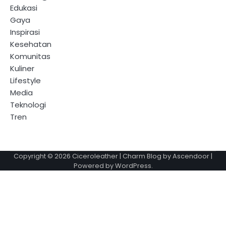
Edukasi
Gaya
Inspirasi
Kesehatan
Komunitas
Kuliner
Lifestyle
Media
Teknologi
Tren
Copyright © 2026
Ciceroleather
| Charm Blog by
Ascendoor
|
Powered by
WordPress
.