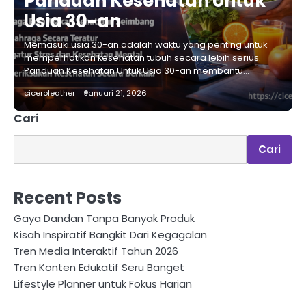
Panduan Kesehatan Untuk
Usia 30-an
Memasuki usia 30-an adalah waktu yang penting untuk
memperhatikan kesehatan tubuh secara lebih serius.
Panduan Kesehatan Untuk Usia 30-an membantu…
ciceroleather
Januari 21, 2026
Cari
Cari
Recent Posts
Gaya Dandan Tanpa Banyak Produk
Kisah Inspiratif Bangkit Dari Kegagalan
Tren Media Interaktif Tahun 2026
Tren Konten Edukatif Seru Banget
Lifestyle Planner untuk Fokus Harian