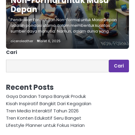
Non-Formal untuk Masa
Depan
Pendidikan Formal dan Non-Formal untuk Masa Depan
adalah pondasi utama dalam membentuk kualitas
sumber daya manusia. Namun, dalam dunia yang…
ciceroleather
Maret 6, 2025
Cari
Cari
Recent Posts
Gaya Dandan Tanpa Banyak Produk
Kisah Inspiratif Bangkit Dari Kegagalan
Tren Media Interaktif Tahun 2026
Tren Konten Edukatif Seru Banget
Lifestyle Planner untuk Fokus Harian