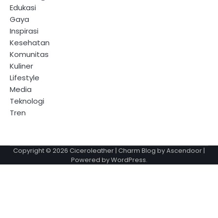
Edukasi
Gaya
Inspirasi
Kesehatan
Komunitas
Kuliner
Lifestyle
Media
Teknologi
Tren
Copyright © 2026
Ciceroleather
| Charm Blog by
Ascendoor
|
Powered by
WordPress
.