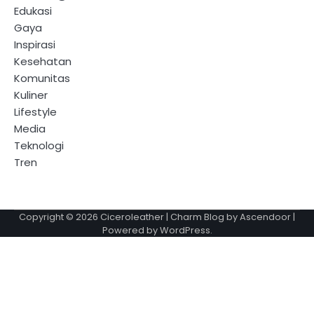
Edukasi
Gaya
Inspirasi
Kesehatan
Komunitas
Kuliner
Lifestyle
Media
Teknologi
Tren
Copyright © 2026
Ciceroleather
| Charm Blog by
Ascendoor
|
Powered by
WordPress
.