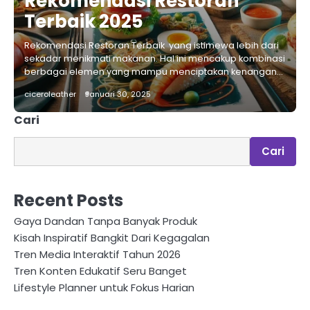
Rekomendasi Restoran
Terbaik 2025
Rekomendasi Restoran Terbaik yang istimewa lebih dari
sekadar menikmati makanan. Hal ini mencakup kombinasi
berbagai elemen yang mampu menciptakan kenangan…
ciceroleather
Januari 30, 2025
Cari
Cari
Recent Posts
Gaya Dandan Tanpa Banyak Produk
Kisah Inspiratif Bangkit Dari Kegagalan
Tren Media Interaktif Tahun 2026
Tren Konten Edukatif Seru Banget
Lifestyle Planner untuk Fokus Harian