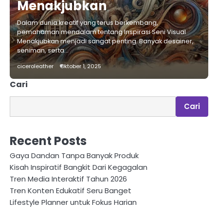
Menakjubkan
Dalam dunia kreatif yang terus berkembang,
pemahaman mendalam tentang Inspirasi Seni Visual
Menakjubkan menjadi sangat penting. Banyak desainer,
seniman, serta…
ciceroleather
Oktober 1, 2025
Cari
Cari
Recent Posts
Gaya Dandan Tanpa Banyak Produk
Kisah Inspiratif Bangkit Dari Kegagalan
Tren Media Interaktif Tahun 2026
Tren Konten Edukatif Seru Banget
Lifestyle Planner untuk Fokus Harian