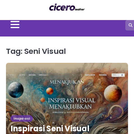
Skip
to
content
Tag:
Seni Visual
Inspirasi
Inspirasi Seni Visual