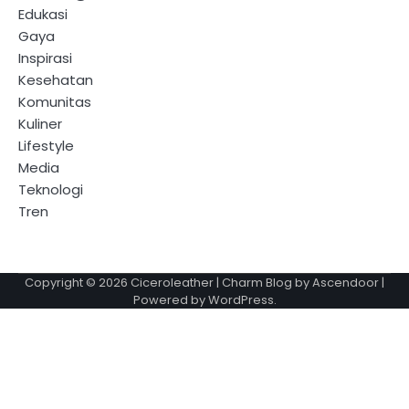
Edukasi
Gaya
Inspirasi
Kesehatan
Komunitas
Kuliner
Lifestyle
Media
Teknologi
Tren
Copyright © 2026
Ciceroleather
| Charm Blog by
Ascendoor
|
Powered by
WordPress
.