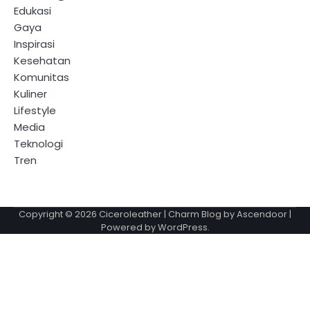
Edukasi
Gaya
Inspirasi
Kesehatan
Komunitas
Kuliner
Lifestyle
Media
Teknologi
Tren
Copyright © 2026
Ciceroleather
| Charm Blog by
Ascendoor
|
Powered by
WordPress
.