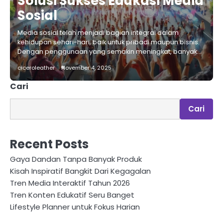
Solusi Sukses Edukasi Media
Sosial
Media sosial telah menjadi bagian integral dalam
kehidupan sehari-hari, baik untuk pribadi maupun bisnis.
Dengan penggunaan yang semakin meningkat, banyak…
ciceroleather
November 4, 2025
Cari
Cari
Recent Posts
Gaya Dandan Tanpa Banyak Produk
Kisah Inspiratif Bangkit Dari Kegagalan
Tren Media Interaktif Tahun 2026
Tren Konten Edukatif Seru Banget
Lifestyle Planner untuk Fokus Harian