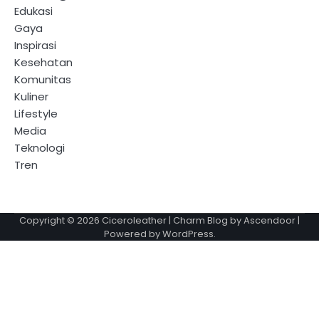
Edukasi
Gaya
Inspirasi
Kesehatan
Komunitas
Kuliner
Lifestyle
Media
Teknologi
Tren
Copyright © 2026
Ciceroleather
| Charm Blog by
Ascendoor
|
Powered by
WordPress
.