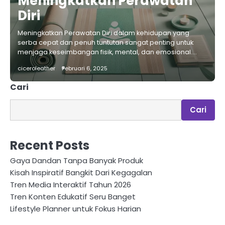
Meningkatkan Perawatan
Diri
Meningkatkan Perawatan Diri dalam kehidupan yang
serba cepat dan penuh tuntutan sangat penting untuk
menjaga keseimbangan fisik, mental, dan emosional.…
ciceroleather
Februari 6, 2025
Cari
Cari
Recent Posts
Gaya Dandan Tanpa Banyak Produk
Kisah Inspiratif Bangkit Dari Kegagalan
Tren Media Interaktif Tahun 2026
Tren Konten Edukatif Seru Banget
Lifestyle Planner untuk Fokus Harian