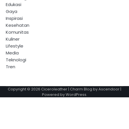
Edukasi
Gaya
Inspirasi
Kesehatan
Komunitas
Kuliner
Lifestyle
Media
Teknologi
Tren
Copyright © 2026
Ciceroleather
| Charm Blog by
Ascendoor
|
Powered by
WordPress
.