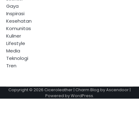
Gaya
Inspirasi
Kesehatan
Komunitas
Kuliner
Lifestyle
Media
Teknologi
Tren
Copyright © 2026
Ciceroleather
| Charm Blog by
Ascendoor
|
Powered by
WordPress
.