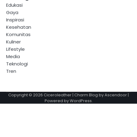
Edukasi
Gaya
Inspirasi
Kesehatan
Komunitas
Kuliner
Lifestyle
Media
Teknologi
Tren
Copyright © 2026
Ciceroleather
| Charm Blog by
Ascendoor
|
Powered by
WordPress
.