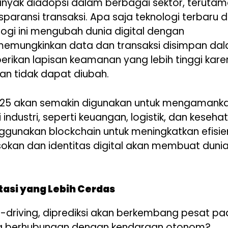
anyak diadopsi dalam berbagai sektor, teruta
ransi transaksi. Apa saja teknologi terbaru d
gi ini mengubah dunia digital dengan
 memungkinkan data dan transaksi disimpan da
erikan lapisan keamanan yang lebih tinggi kar
an tidak dapat diubah.
 2025 akan semakin digunakan untuk mengamank
 industri, seperti keuangan, logistik, dan keseha
ggunakan blockchain untuk meningkatkan efisie
okan dan identitas digital akan membuat duni
asi yang Lebih Cerdas
f-driving, diprediksi akan berkembang pesat p
yang berhubungan dengan kendaraan otonom?