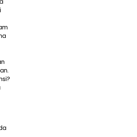
ma
i
lam
ena
an
tan.
nsi?
a
ada