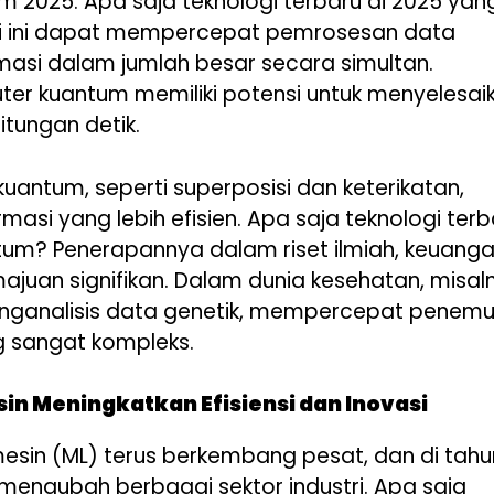
 2025. Apa saja teknologi terbaru di 2025 yan
gi ini dapat mempercepat pemrosesan data
si dalam jumlah besar secara simultan.
ter kuantum memiliki potensi untuk menyelesai
tungan detik.
uantum, seperti superposisi dan keterikatan,
asi yang lebih efisien. Apa saja teknologi terb
um? Penerapannya dalam riset ilmiah, keuanga
an signifikan. Dalam dunia kesehatan, misal
enganalisis data genetik, mempercepat penem
 sangat kompleks.
n Meningkatkan Efisiensi dan Inovasi
sin (ML) terus berkembang pesat, dan di tahu
n mengubah berbagai sektor industri. Apa saja