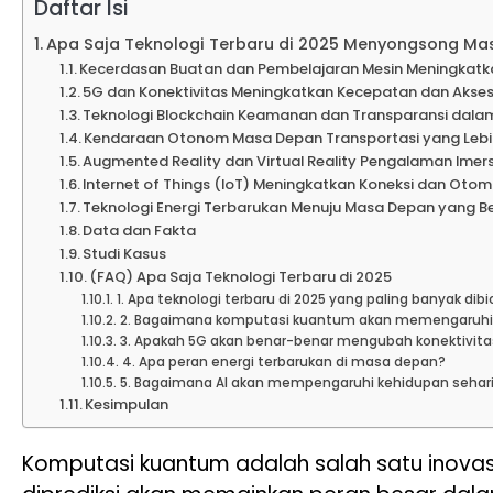
Daftar Isi
Apa Saja Teknologi Terbaru di 2025 Menyongsong Ma
Kecerdasan Buatan dan Pembelajaran Mesin Meningkatkan
5G dan Konektivitas Meningkatkan Kecepatan dan Akse
Teknologi Blockchain Keamanan dan Transparansi dalam 
Kendaraan Otonom Masa Depan Transportasi yang Lebi
Augmented Reality dan Virtual Reality Pengalaman Imer
Internet of Things (IoT) Meningkatkan Koneksi dan Otom
Teknologi Energi Terbarukan Menuju Masa Depan yang B
Data dan Fakta
Studi Kasus
(FAQ) Apa Saja Teknologi Terbaru di 2025
1. Apa teknologi terbaru di 2025 yang paling banyak dib
2. Bagaimana komputasi kuantum akan memengaruhi 
3. Apakah 5G akan benar-benar mengubah konektivita
4. Apa peran energi terbarukan di masa depan?
5. Bagaimana AI akan mempengaruhi kehidupan sehari
Kesimpulan
Komputasi kuantum adalah salah satu inovasi