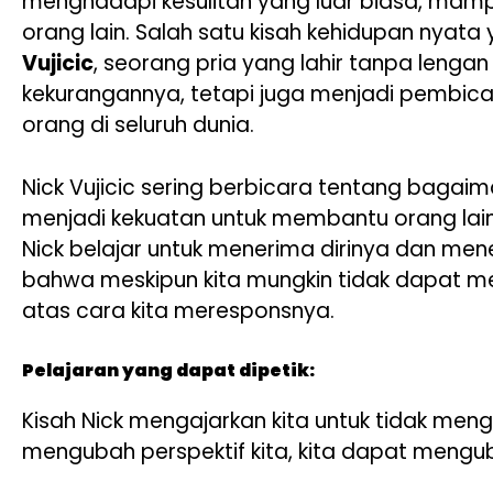
menghadapi kesulitan yang luar biasa, mam
orang lain. Salah satu kisah kehidupan nyat
Vujicic
, seorang pria yang lahir tanpa lengan
kekurangannya, tetapi juga menjadi pembicar
orang di seluruh dunia.
Nick Vujicic sering berbicara tentang bagai
menjadi kekuatan untuk membantu orang lain
Nick belajar untuk menerima dirinya dan men
bahwa meskipun kita mungkin tidak dapat men
atas cara kita meresponsnya.
Pelajaran yang dapat dipetik:
Kisah Nick mengajarkan kita untuk tidak m
mengubah perspektif kita, kita dapat mengu