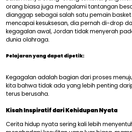
orang biasa juga mengalami tantangan bes
dianggap sebagai salah satu pemain basket 
mencapai kesuksesan, dia pernah di-drop da
kegagalan awal, Jordan tidak menyerah pad
dunia olahraga.
Pelajaran yang dapat dipetik:
Kegagalan adalah bagian dari proses menuju
kita bahwa tidak ada yang lebih penting dar
terus berusaha.
Kisah Inspiratif dari Kehidupan Nyata
Cerita hidup nyata sering kali lebih menyentu