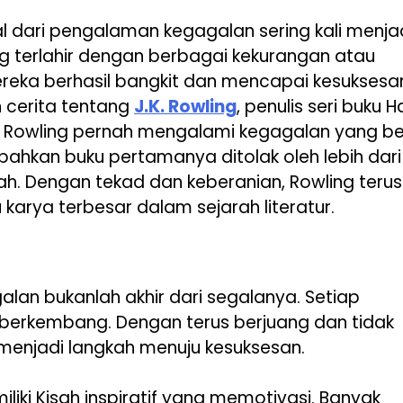
al dari pengalaman kegagalan sering kali menja
g terlahir dengan berbagai kekurangan atau
ka berhasil bangkit dan mencapai kesuksesa
h cerita tentang
J.K. Rowling
, penulis seri buku H
, Rowling pernah mengalami kegagalan yang be
 bahkan buku pertamanya ditolak oleh lebih dari
ah. Dengan tekad dan keberanian, Rowling terus
karya terbesar dalam sejarah literatur.
lan bukanlah akhir dari segalanya. Setiap
 berkembang. Dengan terus berjuang dan tidak
enjadi langkah menuju kesuksesan.
iki Kisah inspiratif yang memotivasi. Banyak