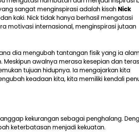
pu mengatasi hambatan dan menjadi inspirasi 
a yang sangat menginspirasi adalah kisah
Nick
 dan kaki. Nick tidak hanya berhasil mengatasi
a motivasi internasional, menginspirasi jutaan
mana dia mengubah tantangan fisik yang ia alam
. Meskipun awalnya merasa kesepian dan teras
emukan tujuan hidupnya. Ia mengajarkan kita
gubah keadaan kita, kita memiliki kendali pen
enganggap kekurangan sebagai penghalang. Den
bah keterbatasan menjadi kekuatan.