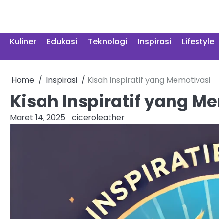
Skip
to
content
Kuliner
Edukasi
Teknologi
Inspirasi
Lifestyle
Home
Inspirasi
Kisah Inspiratif yang Memotivasi
Kisah Inspiratif yang M
Maret 14, 2025
ciceroleather