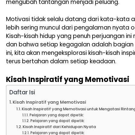
mengubah tantangan menjadi peluang.
Motivasi tidak selalu datang dari kata-kata 
lebih sering muncul dari pengalaman nyata o
Kisah-kisah hidup yang penuh perjuangan ini
dan bahwa setiap kegagalan adalah bagian d
ini, kita akan mengeksplorasi kisah-kisah ins
terus bertahan dalam setiap keadaan.
Kisah Inspiratif yang Memotivasi
Daftar Isi
Kisah Inspiratif yang Memotivasi
Kisah Inspiratif yang Memotivasi untuk Mengatasi Rinta
Pelajaran yang dapat dipetik:
Pelajaran yang dapat dipetik:
Kisah Inspiratif dari Kehidupan Nyata
Pelajaran yang dapat dipetik: