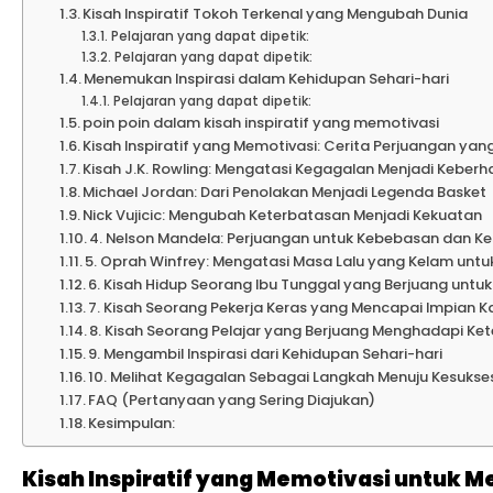
Kisah Inspiratif Tokoh Terkenal yang Mengubah Dunia
Pelajaran yang dapat dipetik:
Pelajaran yang dapat dipetik:
Menemukan Inspirasi dalam Kehidupan Sehari-hari
Pelajaran yang dapat dipetik:
poin poin dalam kisah inspiratif yang memotivasi
Kisah Inspiratif yang Memotivasi: Cerita Perjuangan yan
Kisah J.K. Rowling: Mengatasi Kegagalan Menjadi Keberha
Michael Jordan: Dari Penolakan Menjadi Legenda Basket
Nick Vujicic: Mengubah Keterbatasan Menjadi Kekuatan
4. Nelson Mandela: Perjuangan untuk Kebebasan dan K
5. Oprah Winfrey: Mengatasi Masa Lalu yang Kelam untu
6. Kisah Hidup Seorang Ibu Tunggal yang Berjuang unt
7. Kisah Seorang Pekerja Keras yang Mencapai Impian K
8. Kisah Seorang Pelajar yang Berjuang Menghadapi K
9. Mengambil Inspirasi dari Kehidupan Sehari-hari
10. Melihat Kegagalan Sebagai Langkah Menuju Kesuks
FAQ (Pertanyaan yang Sering Diajukan)
Kesimpulan:
Kisah Inspiratif yang Memotivasi untuk M