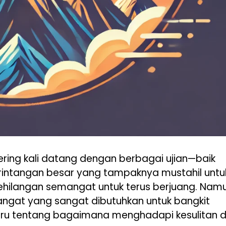
ring kali datang dengan berbagai ujian—baik
rintangan besar yang tampaknya mustahil untu
ehilangan semangat untuk terus berjuang. Namu
angat yang sangat dibutuhkan untuk bangkit
aru tentang bagaimana menghadapi kesulitan 