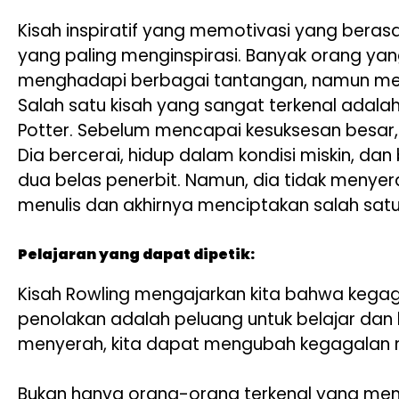
Kisah inspiratif yang memotivasi yang beras
yang paling menginspirasi. Banyak orang yan
menghadapi berbagai tantangan, namun mere
Salah satu kisah yang sangat terkenal adala
Potter. Sebelum mencapai kesuksesan besar
Dia bercerai, hidup dalam kondisi miskin, dan
dua belas penerbit. Namun, dia tidak menyer
menulis dan akhirnya menciptakan salah satu 
Pelajaran yang dapat dipetik:
Kisah Rowling mengajarkan kita bahwa kegaga
penolakan adalah peluang untuk belajar dan
menyerah, kita dapat mengubah kegagalan m
Bukan hanya orang-orang terkenal yang memil