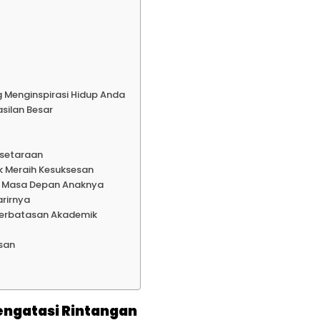
g Menginspirasi Hidup Anda
silan Besar
esetaraan
k Meraih Kesuksesan
uk Masa Depan Anaknya
arirnya
eterbatasan Akademik
esan
engatasi Rintangan