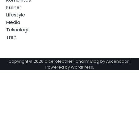
Kuliner
Lifestyle
Media
Teknologi
Tren
Copyright © 2026
Ciceroleather
| Charm Blog by
Ascendoor
|
Powered by
WordPress
.