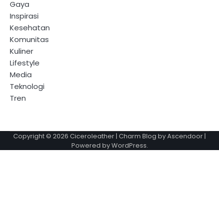
Gaya
Inspirasi
Kesehatan
Komunitas
Kuliner
Lifestyle
Media
Teknologi
Tren
Copyright © 2026
Ciceroleather
| Charm Blog by
Ascendoor
|
Powered by
WordPress
.