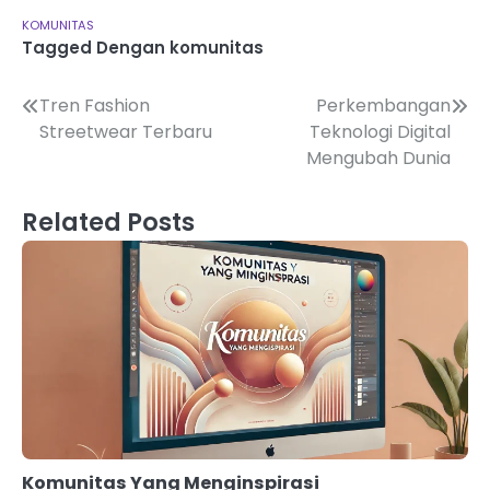
KOMUNITAS
Tagged
Dengan komunitas
Navigasi
Tren Fashion
Perkembangan
Streetwear Terbaru
Teknologi Digital
pos
Mengubah Dunia
Related Posts
Komunitas Yang Menginspirasi