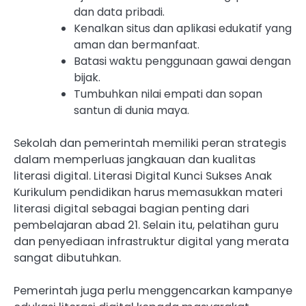
dan data pribadi.
Kenalkan situs dan aplikasi edukatif yang
aman dan bermanfaat.
Batasi waktu penggunaan gawai dengan
bijak.
Tumbuhkan nilai empati dan sopan
santun di dunia maya.
Sekolah dan pemerintah memiliki peran strategis
dalam memperluas jangkauan dan kualitas
literasi digital. Literasi Digital Kunci Sukses Anak
Kurikulum pendidikan harus memasukkan materi
literasi digital sebagai bagian penting dari
pembelajaran abad 21. Selain itu, pelatihan guru
dan penyediaan infrastruktur digital yang merata
sangat dibutuhkan.
Pemerintah juga perlu menggencarkan kampanye