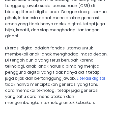
tanggung jawab sosial perusahaan (CSR) di
bidang literasi digital anak. Dengan sinergi semua
pihak, Indonesia dapat menciptakan generasi
emas yang tidak hanya melek digital, tetapi juga
bijak, kreatif, dan siap menghadapi tantangan
global.
Literasi digital adalah fondasi utama untuk
membekali anak-anak menghadapi masa depan.
Di tengah dunia yang terus berubah karena
teknologi, anak-anak harus dibimbing menjadi
pengguna digital yang tidak hanya aktif tetapi
juga bijak dan bertanggung jawab.
Literasi digital
tidak hanya menciptakan generasi yang tahu
cara memakai teknologi, tetapi juga generasi
yang tahu cara menciptakan dan
mengembangkan teknologi untuk kebaikan.