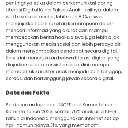
pentingnya etika dalam berkomunikasi daring.
Literasi Digital Kunci Sukses Anak Hasilnya, dalam
waktu satu semester, lebih dari 80% siswa
menunjukkan peningkatan kemampuan dalam
mencari informasi yang akurat dan mampu
membedakan berita hoaks. Siswa juga lebih bijak
menggunakan media sosial dan lebih percaya diri
dalam menyampaikan pendapat secara digital.
Kasus ini menunjukkan bahwa literasi digital yang
diajarkan secara konsisten sejak dini mampu
membentuk karakter anak menjadi lebih tanggap,
cerdas, dan bertanggung jawab secara digital.
Data dan Fakta
Berdasarkan laporan UNICEF dan Kementerian
Kominfo tahun 2023, sekitar 76% anak usia 10–18
tahun di Indonesia menggunakan internet setiap
hari, namun hanya 31% yang memahami