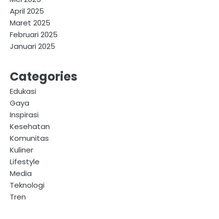
April 2025
Maret 2025
Februari 2025
Januari 2025
Categories
Edukasi
Gaya
Inspirasi
Kesehatan
Komunitas
Kuliner
Lifestyle
Media
Teknologi
Tren