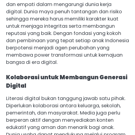
dan empati dalam mengarungi dunia kerja
digital. Dunia maya penuh tantangan dan risiko
sehingga mereka harus memiliki karakter kuat
untuk menjaga integritas serta membangun
reputasi yang baik. Dengan fondasi yang kokoh
dan pembinaan yang tepat setiap anak Indonesia
berpotensi menjadi agen perubahan yang
membawa power transformasi untuk kemajuan
bangsa di era digital.
Kolaborasi untuk Membangun Generasi
Digital
Literasi digital bukan tanggung jawab satu pihak.
Diperlukan kolaborasi antara keluarga, sekolah,
pemerintah, dan masyarakat. Media juga perlu
berperan aktif dengan menyediakan konten
edukatif yang aman dan menarik bagi anak.
Dunia usaha dapat mendukung melalui program