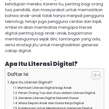
kehidupan mereka. Karena itu, penting bagi orang
tua, pendidik, dan masyarakat untuk memastikan
bahwa anak-anak tidak hanya menjadi pengguna
teknologi, tetapi juga pengguna cerdas dan bijak.
Artikel ini akan membahas mengapa literasi
digital penting bagi anak-anak, bagaimana
membangunnya sejak dini, tantangan yang ada,
serta strategi jitu untuk menghadirkan generasi
cakap digital.
Apa Itu Literasi Digital?
Daftar Isi
Apa Itu Literasi Digital?
Manfaat Literasi Digital bagi Anak
Peran Orang Tua dan Guru dalam Literasi Digital
Gerakan Literasi Digital Sekolah Dasar
Masa Depan Anak dan Dunia Kerja Digital
Kolaborasi untuk Membangun Generasi Digital