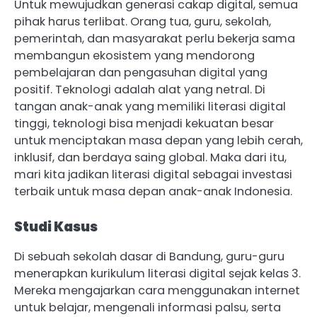
Untuk mewujudkan generasi cakap digital, semua
pihak harus terlibat. Orang tua, guru, sekolah,
pemerintah, dan masyarakat perlu bekerja sama
membangun ekosistem yang mendorong
pembelajaran dan pengasuhan digital yang
positif. Teknologi adalah alat yang netral. Di
tangan anak-anak yang memiliki literasi digital
tinggi, teknologi bisa menjadi kekuatan besar
untuk menciptakan masa depan yang lebih cerah,
inklusif, dan berdaya saing global. Maka dari itu,
mari kita jadikan literasi digital sebagai investasi
terbaik untuk masa depan anak-anak Indonesia.
Studi Kasus
Di sebuah sekolah dasar di Bandung, guru-guru
menerapkan kurikulum literasi digital sejak kelas 3.
Mereka mengajarkan cara menggunakan internet
untuk belajar, mengenali informasi palsu, serta