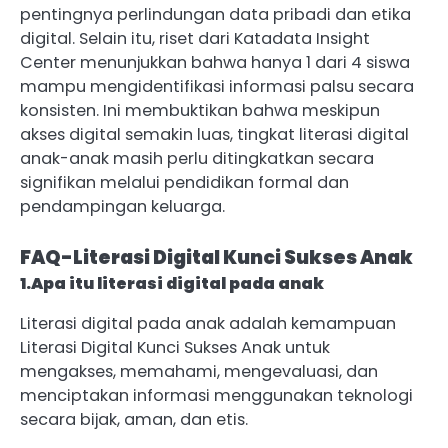
pentingnya perlindungan data pribadi dan etika
digital. Selain itu, riset dari Katadata Insight
Center menunjukkan bahwa hanya 1 dari 4 siswa
mampu mengidentifikasi informasi palsu secara
konsisten. Ini membuktikan bahwa meskipun
akses digital semakin luas, tingkat literasi digital
anak-anak masih perlu ditingkatkan secara
signifikan melalui pendidikan formal dan
pendampingan keluarga.
FAQ-Literasi Digital Kunci Sukses Anak
1.Apa itu literasi digital pada anak
Literasi digital pada anak adalah kemampuan
Literasi Digital Kunci Sukses Anak untuk
mengakses, memahami, mengevaluasi, dan
menciptakan informasi menggunakan teknologi
secara bijak, aman, dan etis.