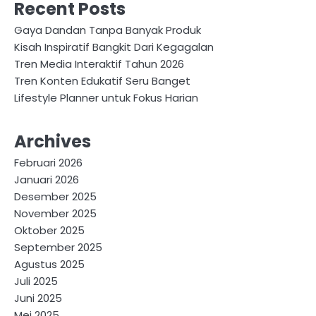
Recent Posts
Gaya Dandan Tanpa Banyak Produk
Kisah Inspiratif Bangkit Dari Kegagalan
Tren Media Interaktif Tahun 2026
Tren Konten Edukatif Seru Banget
Lifestyle Planner untuk Fokus Harian
Archives
Februari 2026
Januari 2026
Desember 2025
November 2025
Oktober 2025
September 2025
Agustus 2025
Juli 2025
Juni 2025
Mei 2025