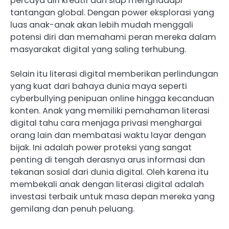
percaya diri kreatif dan siap menghadapi
tantangan global. Dengan power eksplorasi yang
luas anak-anak akan lebih mudah menggali
potensi diri dan memahami peran mereka dalam
masyarakat digital yang saling terhubung.
Selain itu literasi digital memberikan perlindungan
yang kuat dari bahaya dunia maya seperti
cyberbullying penipuan online hingga kecanduan
konten. Anak yang memiliki pemahaman literasi
digital tahu cara menjaga privasi menghargai
orang lain dan membatasi waktu layar dengan
bijak. Ini adalah power proteksi yang sangat
penting di tengah derasnya arus informasi dan
tekanan sosial dari dunia digital. Oleh karena itu
membekali anak dengan literasi digital adalah
investasi terbaik untuk masa depan mereka yang
gemilang dan penuh peluang.