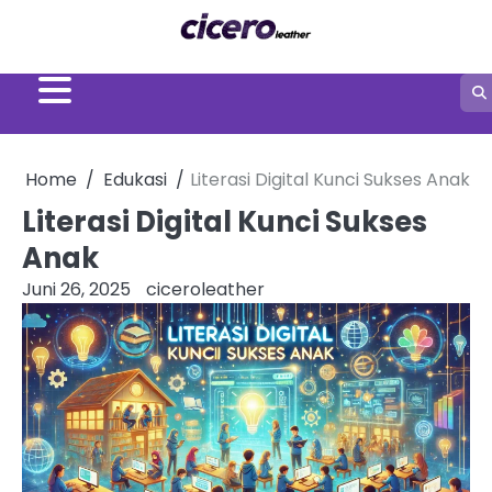
Skip
to
content
Home
Edukasi
Literasi Digital Kunci Sukses Anak
Literasi Digital Kunci Sukses
Anak
Juni 26, 2025
ciceroleather