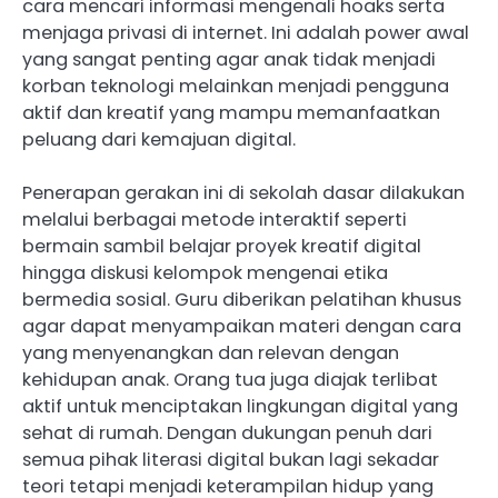
cara mencari informasi mengenali hoaks serta
menjaga privasi di internet. Ini adalah power awal
yang sangat penting agar anak tidak menjadi
korban teknologi melainkan menjadi pengguna
aktif dan kreatif yang mampu memanfaatkan
peluang dari kemajuan digital.
Penerapan gerakan ini di sekolah dasar dilakukan
melalui berbagai metode interaktif seperti
bermain sambil belajar proyek kreatif digital
hingga diskusi kelompok mengenai etika
bermedia sosial. Guru diberikan pelatihan khusus
agar dapat menyampaikan materi dengan cara
yang menyenangkan dan relevan dengan
kehidupan anak. Orang tua juga diajak terlibat
aktif untuk menciptakan lingkungan digital yang
sehat di rumah. Dengan dukungan penuh dari
semua pihak literasi digital bukan lagi sekadar
teori tetapi menjadi keterampilan hidup yang