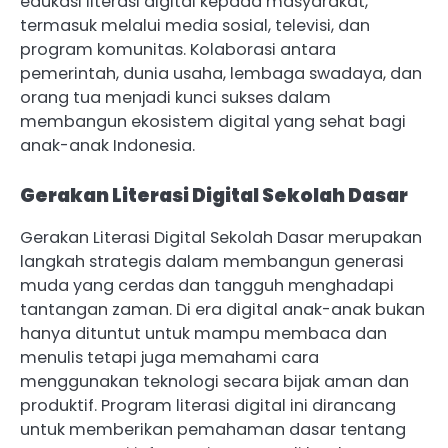
edukasi literasi digital kepada masyarakat,
termasuk melalui media sosial, televisi, dan
program komunitas. Kolaborasi antara
pemerintah, dunia usaha, lembaga swadaya, dan
orang tua menjadi kunci sukses dalam
membangun ekosistem digital yang sehat bagi
anak-anak Indonesia.
Gerakan Literasi Digital Sekolah Dasar
Gerakan Literasi Digital Sekolah Dasar merupakan
langkah strategis dalam membangun generasi
muda yang cerdas dan tangguh menghadapi
tantangan zaman. Di era digital anak-anak bukan
hanya dituntut untuk mampu membaca dan
menulis tetapi juga memahami cara
menggunakan teknologi secara bijak aman dan
produktif. Program literasi digital ini dirancang
untuk memberikan pemahaman dasar tentang