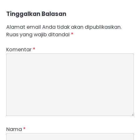
Tinggalkan Balasan
Alamat email Anda tidak akan dipublikasikan.
Ruas yang wajib ditandai
*
Komentar
*
Nama
*