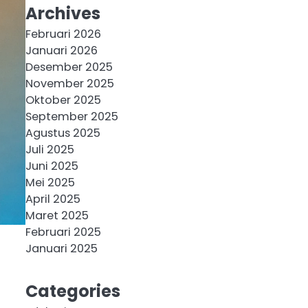
Archives
Februari 2026
Januari 2026
Desember 2025
November 2025
Oktober 2025
September 2025
Agustus 2025
Juli 2025
Juni 2025
Mei 2025
April 2025
Maret 2025
Februari 2025
Januari 2025
Categories