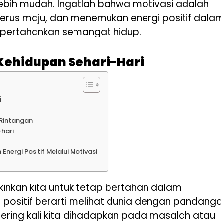
bih mudah. Ingatlah bahwa motivasi adalah
erus maju, dan menemukan energi positif dala
empertahankan semangat hidup.
 Kehidupan Sehari-Hari
i
 Rintangan
-hari
ergi Positif Melalui Motivasi
inkan kita untuk tetap bertahan dalam
 positif berarti melihat dunia dengan pandang
sering kali kita dihadapkan pada masalah atau