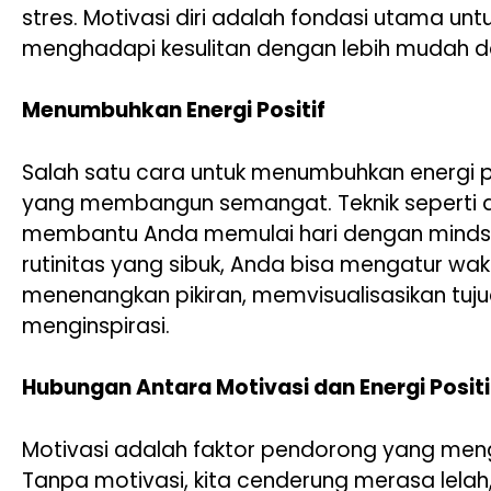
stres. Motivasi diri adalah fondasi utama unt
menghadapi kesulitan dengan lebih mudah da
Menumbuhkan Energi Positif
Salah satu cara untuk menumbuhkan energi po
yang membangun semangat. Teknik seperti af
membantu Anda memulai hari dengan mindse
rutinitas yang sibuk, Anda bisa mengatur wa
menenangkan pikiran, memvisualisasikan tu
menginspirasi.
Hubungan Antara Motivasi dan Energi Positi
Motivasi adalah faktor pendorong yang meng
Tanpa motivasi, kita cenderung merasa lelah,