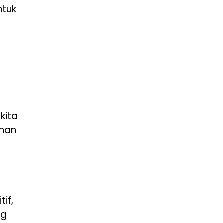
ntuk
kita
ahan
if,
ng