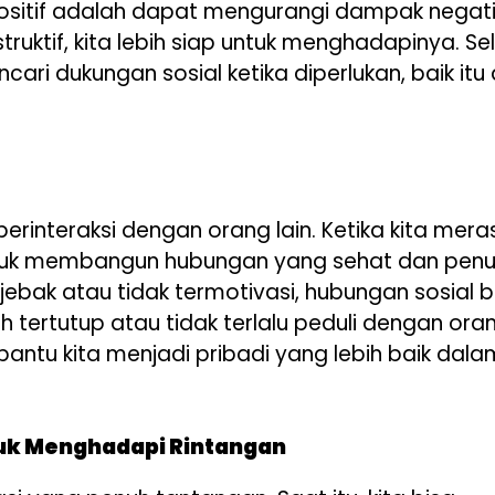
 positif adalah dapat mengurangi dampak negati
truktif, kita lebih siap untuk menghadapinya. Se
ari dukungan sosial ketika diperlukan, baik itu 
rinteraksi dengan orang lain. Ketika kita mera
n untuk membangun hubungan yang sehat dan pen
rjebak atau tidak termotivasi, hubungan sosial b
h tertutup atau tidak terlalu peduli dengan ora
mbantu kita menjadi pribadi yang lebih baik dala
ntuk Menghadapi Rintangan