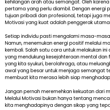
kehilangan arah atau semangat. Oleh karena 
pertama yang perlu diambil. Dengan energi po
tujuan pribadi dan profesional, tetapi juga
Motivasi yang kuat adalah penggerak utama
Setiap individu pasti mengalami masa-masa s
Namun, menemukan energi positif melalui m
kembali. Salah satu cara untuk melakukan i
yang mendukung kesejahteraan mental dan fisi
yang kita syukuri, berolahraga, atau meluangk
awal yang besar untuk menjaga semangat teta
membuat kita merasa lebih siap menghadapi
Jangan pernah meremehkan kekuatan dari mot
Melalui Motivasi bukan hanya tentang menca
kita menghadapinya dengan sikap yang tepat