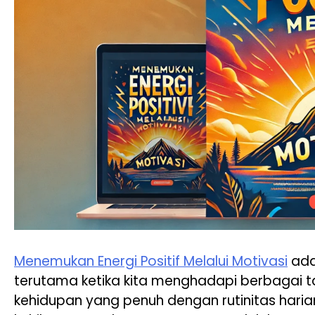
Menemukan Energi Positif Melalui Motivasi
ada
terutama ketika kita menghadapi berbagai t
kehidupan yang penuh dengan rutinitas harian