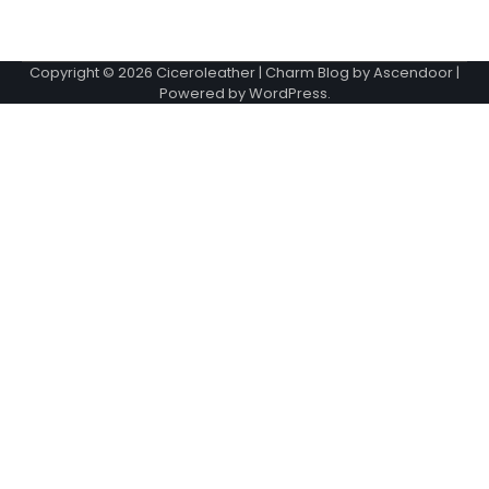
Copyright © 2026
Ciceroleather
| Charm Blog by
Ascendoor
|
Powered by
WordPress
.