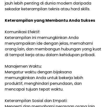
jauh lebih penting di dunia modern daripada
sekadar keterampilan teknis atau hard skills.
Keterampilan yang Membantu Anda Sukses
Komunikasi Efektif:
Keterampilan ini memungkinkan Anda
menyampaikan ide dengan jelas, memahami
orang lain, dan membangun hubungan yang kuat
di tempat kerja atau dalam kehidupan pribadi.
Manajemen Waktu:
Mengatur waktu dengan bijaksana
memungkinkan Anda untuk bekerja lebih
produktif, menghindari penundaan, dan
mencapai tujuan tepat waktu.
Keterampilan Sosial dan Empati:
Mengerti dan memahami perasaan orang lain