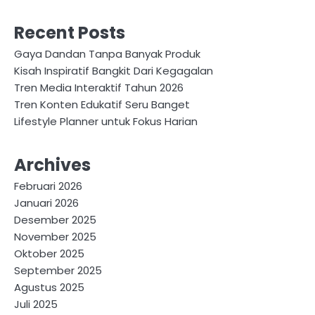
Recent Posts
Gaya Dandan Tanpa Banyak Produk
Kisah Inspiratif Bangkit Dari Kegagalan
Tren Media Interaktif Tahun 2026
Tren Konten Edukatif Seru Banget
Lifestyle Planner untuk Fokus Harian
Archives
Februari 2026
Januari 2026
Desember 2025
November 2025
Oktober 2025
September 2025
Agustus 2025
Juli 2025