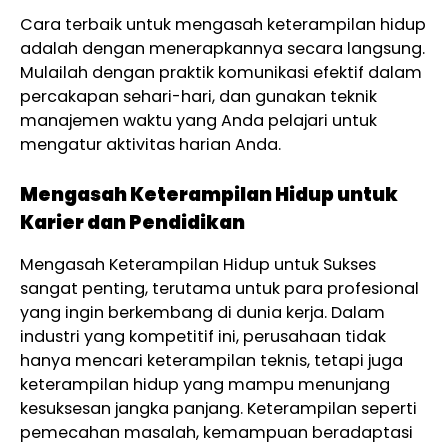
Cara terbaik untuk mengasah keterampilan hidup
adalah dengan menerapkannya secara langsung.
Mulailah dengan praktik komunikasi efektif dalam
percakapan sehari-hari, dan gunakan teknik
manajemen waktu yang Anda pelajari untuk
mengatur aktivitas harian Anda.
Mengasah Keterampilan Hidup untuk
Karier dan Pendidikan
Mengasah Keterampilan Hidup untuk Sukses
sangat penting, terutama untuk para profesional
yang ingin berkembang di dunia kerja. Dalam
industri yang kompetitif ini, perusahaan tidak
hanya mencari keterampilan teknis, tetapi juga
keterampilan hidup yang mampu menunjang
kesuksesan jangka panjang. Keterampilan seperti
pemecahan masalah, kemampuan beradaptasi