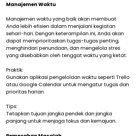
Manajemen Waktu
Manajemen waktu yang baik akan membuat
Anda lebih efisien dalam menjalani kegiatan
sehari-hari. Dengan keterampilan ini, Anda akan
dapat memprioritaskan tugas-tugas penting,
menghindari penundaan, dan mengelola stres
yang disebabkan oleh tenggat waktu yang ketat.
Praktik:
Gunakan aplikasi pengelolaan waktu seperti Trello
atau Google Calendar untuk mengatur tugas dan
prioritas harian.
Tips:
Tetapkan tujuan jangka pendek dan jangka
panjang untuk menjaga fokus dan kemajuan.
Pemecahan Masalah