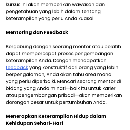
kursus ini akan memberikan wawasan dan
pengetahuan yang lebih dalam tentang
keterampilan yang perlu Anda kuasai.
Mentoring dan Feedback
Bergabung dengan seorang mentor atau pelatih
dapat mempercepat proses pengembangan
keterampilan Anda. Dengan mendapatkan
feedback
yang konstruktif dari orang yang lebih
berpengalaman, Anda akan tahu area mana
yang perlu diperbaiki. Mencari seorang mentor di
bidang yang Anda minati—baik itu untuk karier
atau pengembangan pribadi—akan memberikan
dorongan besar untuk pertumbuhan Anda.
Menerapkan Keterampilan Hidup dalam
Kehidupan Sehari-Hari