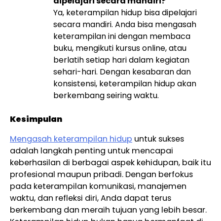
dipelajari secara mandiri?
Ya, keterampilan hidup bisa dipelajari
secara mandiri. Anda bisa mengasah
keterampilan ini dengan membaca
buku, mengikuti kursus online, atau
berlatih setiap hari dalam kegiatan
sehari-hari. Dengan kesabaran dan
konsistensi, keterampilan hidup akan
berkembang seiring waktu.
Kesimpulan
Mengasah keterampilan hidup
untuk sukses
adalah langkah penting untuk mencapai
keberhasilan di berbagai aspek kehidupan, baik itu
profesional maupun pribadi. Dengan berfokus
pada keterampilan komunikasi, manajemen
waktu, dan refleksi diri, Anda dapat terus
berkembang dan meraih tujuan yang lebih besar.