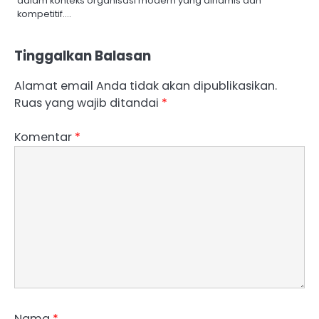
dalam konteks organisasi modern yang dinamis dan
kompetitif.…
Tinggalkan Balasan
Alamat email Anda tidak akan dipublikasikan.
Ruas yang wajib ditandai
*
Komentar
*
Nama
*