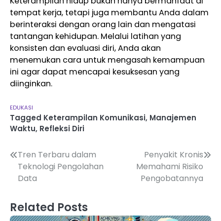
Keterampilan hidup bukan hanya bermanfaat di
tempat kerja, tetapi juga membantu Anda dalam
berinteraksi dengan orang lain dan mengatasi
tantangan kehidupan. Melalui latihan yang
konsisten dan evaluasi diri, Anda akan
menemukan cara untuk mengasah kemampuan
ini agar dapat mencapai kesuksesan yang
diinginkan.
EDUKASI
Tagged
Keterampilan Komunikasi
,
Manajemen
Waktu
,
Refleksi Diri
Navigasi
Tren Terbaru dalam
Penyakit Kronis
Teknologi Pengolahan
Memahami Risiko
pos
Data
Pengobatannya
Related Posts