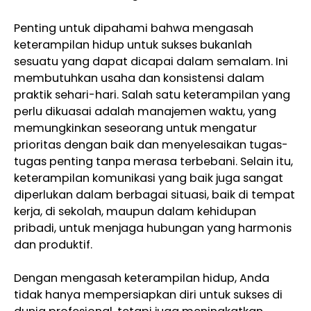
Penting untuk dipahami bahwa mengasah
keterampilan hidup untuk sukses bukanlah
sesuatu yang dapat dicapai dalam semalam. Ini
membutuhkan usaha dan konsistensi dalam
praktik sehari-hari. Salah satu keterampilan yang
perlu dikuasai adalah manajemen waktu, yang
memungkinkan seseorang untuk mengatur
prioritas dengan baik dan menyelesaikan tugas-
tugas penting tanpa merasa terbebani. Selain itu,
keterampilan komunikasi yang baik juga sangat
diperlukan dalam berbagai situasi, baik di tempat
kerja, di sekolah, maupun dalam kehidupan
pribadi, untuk menjaga hubungan yang harmonis
dan produktif.
Dengan mengasah keterampilan hidup, Anda
tidak hanya mempersiapkan diri untuk sukses di