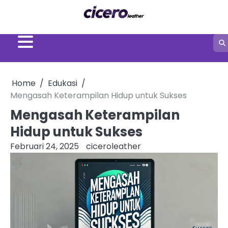
Skip
to
content
Home
Edukasi
Mengasah Keterampilan Hidup untuk Sukses
Mengasah Keterampilan
Hidup untuk Sukses
Februari 24, 2025
ciceroleather