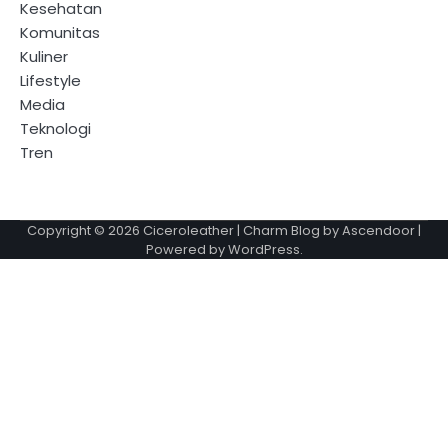
Kesehatan
Komunitas
Kuliner
Lifestyle
Media
Teknologi
Tren
Copyright © 2026
Ciceroleather
| Charm Blog by
Ascendoor
|
Powered by
WordPress
.