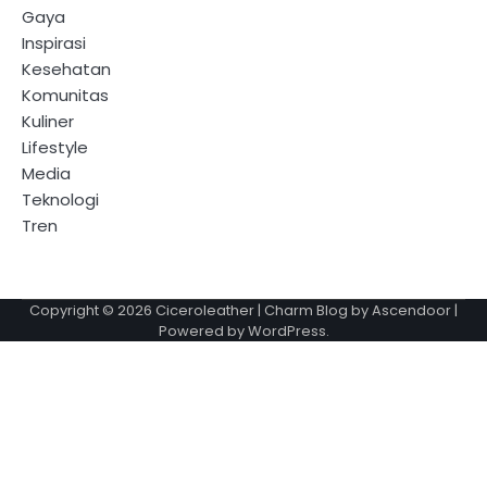
Gaya
Inspirasi
Kesehatan
Komunitas
Kuliner
Lifestyle
Media
Teknologi
Tren
Copyright © 2026
Ciceroleather
| Charm Blog by
Ascendoor
|
Powered by
WordPress
.