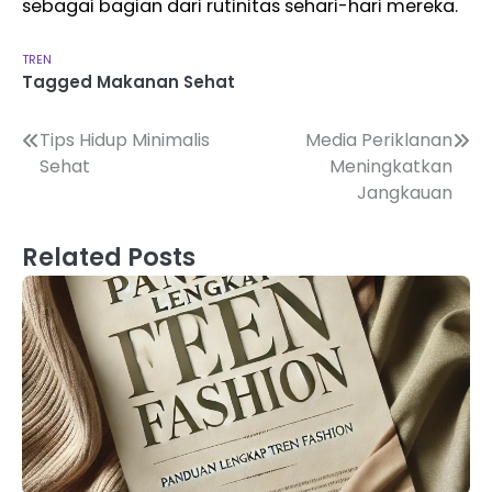
sebagai bagian dari rutinitas sehari-hari mereka.
TREN
Tagged
Makanan Sehat
Navigasi
Tips Hidup Minimalis
Media Periklanan
Sehat
Meningkatkan
pos
Jangkauan
Related Posts