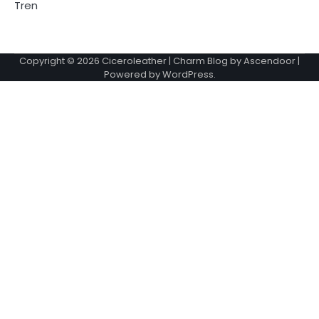
Tren
Copyright © 2026
Ciceroleather
| Charm Blog by
Ascendoor
|
Powered by
WordPress
.