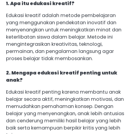
1. Apa itu edukasi kreatif?
Edukasi kreatif adalah metode pembelajaran
yang menggunakan pendekatan inovatif dan
menyenangkan untuk meningkatkan minat dan
keterlibatan siswa dalam belajar. Metode ini
mengintegrasikan kreativitas, teknologi,
permainan, dan pengalaman langsung agar
proses belajar tidak membosankan.
2. Mengapa edukasi kreatif penting untuk
anak?
Edukasi kreatif penting karena membantu anak
belajar secara aktif, meningkatkan motivasi, dan
memudahkan pemahaman konsep. Dengan
belajar yang menyenangkan, anak lebih antusias
dan cenderung memiliki hasil belajar yang lebih
baik serta kemampuan berpikir kritis yang lebih