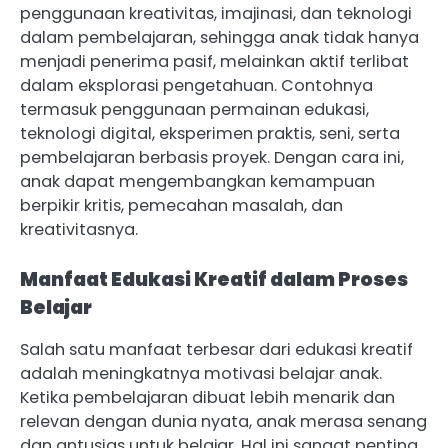
penggunaan kreativitas, imajinasi, dan teknologi
dalam pembelajaran, sehingga anak tidak hanya
menjadi penerima pasif, melainkan aktif terlibat
dalam eksplorasi pengetahuan. Contohnya
termasuk penggunaan permainan edukasi,
teknologi digital, eksperimen praktis, seni, serta
pembelajaran berbasis proyek. Dengan cara ini,
anak dapat mengembangkan kemampuan
berpikir kritis, pemecahan masalah, dan
kreativitasnya.
Manfaat Edukasi Kreatif dalam Proses
Belajar
Salah satu manfaat terbesar dari edukasi kreatif
adalah meningkatnya motivasi belajar anak.
Ketika pembelajaran dibuat lebih menarik dan
relevan dengan dunia nyata, anak merasa senang
dan antusias untuk belajar. Hal ini sangat penting