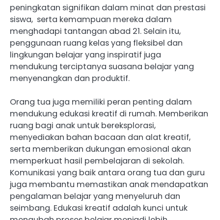
peningkatan signifikan dalam minat dan prestasi
siswa, serta kemampuan mereka dalam
menghadapi tantangan abad 21. Selain itu,
penggunaan ruang kelas yang fleksibel dan
lingkungan belajar yang inspiratif juga
mendukung terciptanya suasana belajar yang
menyenangkan dan produktif.
Orang tua juga memiliki peran penting dalam
mendukung edukasi kreatif di rumah. Memberikan
ruang bagi anak untuk bereksplorasi,
menyediakan bahan bacaan dan alat kreatif,
serta memberikan dukungan emosional akan
memperkuat hasil pembelajaran di sekolah.
Komunikasi yang baik antara orang tua dan guru
juga membantu memastikan anak mendapatkan
pengalaman belajar yang menyeluruh dan
seimbang. Edukasi kreatif adalah kunci untuk
mengubah proses belajar menjadi lebih