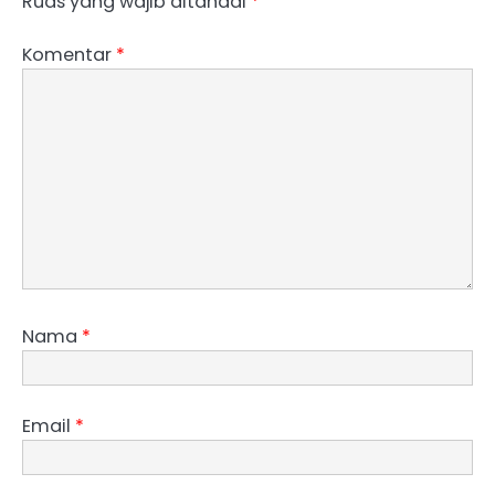
Ruas yang wajib ditandai
*
Komentar
*
Nama
*
Email
*