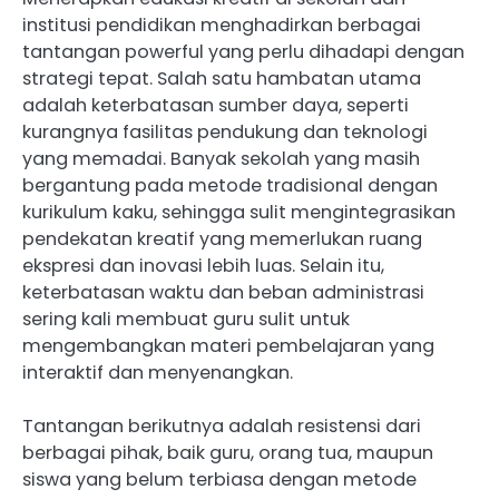
institusi pendidikan menghadirkan berbagai
tantangan powerful yang perlu dihadapi dengan
strategi tepat. Salah satu hambatan utama
adalah keterbatasan sumber daya, seperti
kurangnya fasilitas pendukung dan teknologi
yang memadai. Banyak sekolah yang masih
bergantung pada metode tradisional dengan
kurikulum kaku, sehingga sulit mengintegrasikan
pendekatan kreatif yang memerlukan ruang
ekspresi dan inovasi lebih luas. Selain itu,
keterbatasan waktu dan beban administrasi
sering kali membuat guru sulit untuk
mengembangkan materi pembelajaran yang
interaktif dan menyenangkan.
Tantangan berikutnya adalah resistensi dari
berbagai pihak, baik guru, orang tua, maupun
siswa yang belum terbiasa dengan metode