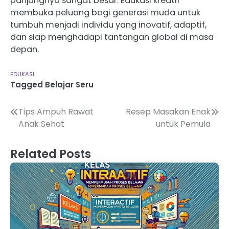
panjangnya sangat besar. Edukasi kreatif
membuka peluang bagi generasi muda untuk
tumbuh menjadi individu yang inovatif, adaptif,
dan siap menghadapi tantangan global di masa
depan.
EDUKASI
Tagged
Belajar Seru
Navigasi
Tips Ampuh Rawat
Resep Masakan Enak
Anak Sehat
untuk Pemula
pos
Related Posts