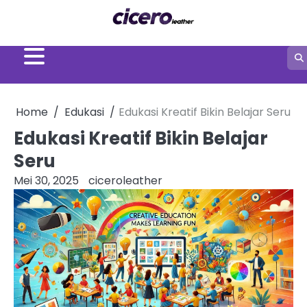
Skip
to
content
Home
Edukasi
Edukasi Kreatif Bikin Belajar Seru
Edukasi Kreatif Bikin Belajar
Seru
Mei 30, 2025
ciceroleather