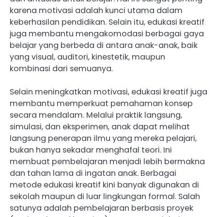
karena motivasi adalah kunci utama dalam
keberhasilan pendidikan. Selain itu, edukasi kreatif
juga membantu mengakomodasi berbagai gaya
belajar yang berbeda di antara anak-anak, baik
yang visual, auditori, kinestetik, maupun
kombinasi dari semuanya.
Selain meningkatkan motivasi, edukasi kreatif juga
membantu memperkuat pemahaman konsep
secara mendalam. Melalui praktik langsung,
simulasi, dan eksperimen, anak dapat melihat
langsung penerapan ilmu yang mereka pelajari,
bukan hanya sekadar menghafal teori. Ini
membuat pembelajaran menjadi lebih bermakna
dan tahan lama di ingatan anak. Berbagai
metode edukasi kreatif kini banyak digunakan di
sekolah maupun di luar lingkungan formal. Salah
satunya adalah pembelajaran berbasis proyek