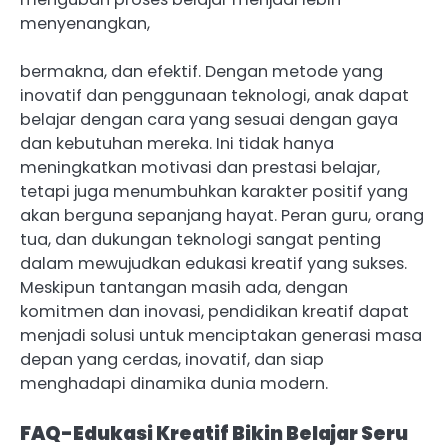
menyenangkan,
bermakna, dan efektif. Dengan metode yang
inovatif dan penggunaan teknologi, anak dapat
belajar dengan cara yang sesuai dengan gaya
dan kebutuhan mereka. Ini tidak hanya
meningkatkan motivasi dan prestasi belajar,
tetapi juga menumbuhkan karakter positif yang
akan berguna sepanjang hayat. Peran guru, orang
tua, dan dukungan teknologi sangat penting
dalam mewujudkan edukasi kreatif yang sukses.
Meskipun tantangan masih ada, dengan
komitmen dan inovasi, pendidikan kreatif dapat
menjadi solusi untuk menciptakan generasi masa
depan yang cerdas, inovatif, dan siap
menghadapi dinamika dunia modern.
FAQ-Edukasi Kreatif Bikin Belajar Seru