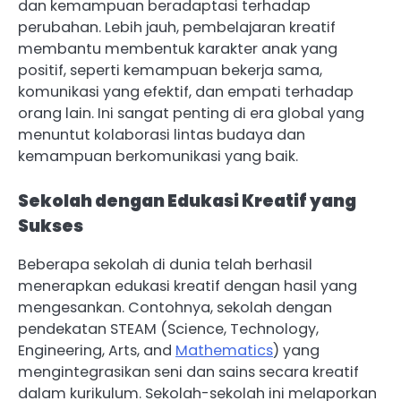
dan kemampuan beradaptasi terhadap
perubahan. Lebih jauh, pembelajaran kreatif
membantu membentuk karakter anak yang
positif, seperti kemampuan bekerja sama,
komunikasi yang efektif, dan empati terhadap
orang lain. Ini sangat penting di era global yang
menuntut kolaborasi lintas budaya dan
kemampuan berkomunikasi yang baik.
Sekolah dengan Edukasi Kreatif yang
Sukses
Beberapa sekolah di dunia telah berhasil
menerapkan edukasi kreatif dengan hasil yang
mengesankan. Contohnya, sekolah dengan
pendekatan STEAM (Science, Technology,
Engineering, Arts, and
Mathematics
) yang
mengintegrasikan seni dan sains secara kreatif
dalam kurikulum. Sekolah-sekolah ini melaporkan