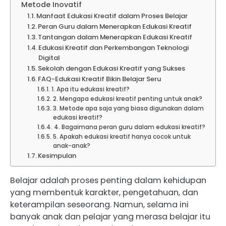
Metode Inovatif
Manfaat Edukasi Kreatif dalam Proses Belajar
Peran Guru dalam Menerapkan Edukasi Kreatif
Tantangan dalam Menerapkan Edukasi Kreatif
Edukasi Kreatif dan Perkembangan Teknologi
Digital
Sekolah dengan Edukasi Kreatif yang Sukses
FAQ-Edukasi Kreatif Bikin Belajar Seru
1. Apa itu edukasi kreatif?
2. Mengapa edukasi kreatif penting untuk anak?
3. Metode apa saja yang biasa digunakan dalam
edukasi kreatif?
4. Bagaimana peran guru dalam edukasi kreatif?
5. Apakah edukasi kreatif hanya cocok untuk
anak-anak?
Kesimpulan
Belajar adalah proses penting dalam kehidupan
yang membentuk karakter, pengetahuan, dan
keterampilan seseorang. Namun, selama ini
banyak anak dan pelajar yang merasa belajar itu