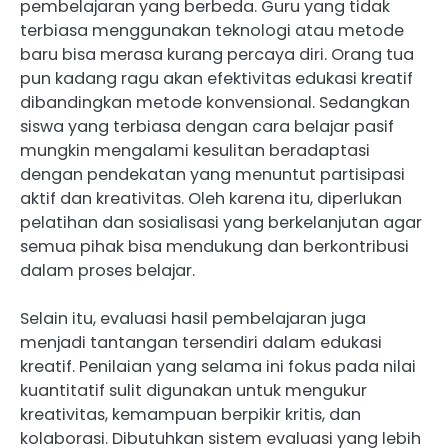
pembelajaran yang berbeda. Guru yang tidak
terbiasa menggunakan teknologi atau metode
baru bisa merasa kurang percaya diri. Orang tua
pun kadang ragu akan efektivitas edukasi kreatif
dibandingkan metode konvensional. Sedangkan
siswa yang terbiasa dengan cara belajar pasif
mungkin mengalami kesulitan beradaptasi
dengan pendekatan yang menuntut partisipasi
aktif dan kreativitas. Oleh karena itu, diperlukan
pelatihan dan sosialisasi yang berkelanjutan agar
semua pihak bisa mendukung dan berkontribusi
dalam proses belajar.
Selain itu, evaluasi hasil pembelajaran juga
menjadi tantangan tersendiri dalam edukasi
kreatif. Penilaian yang selama ini fokus pada nilai
kuantitatif sulit digunakan untuk mengukur
kreativitas, kemampuan berpikir kritis, dan
kolaborasi. Dibutuhkan sistem evaluasi yang lebih