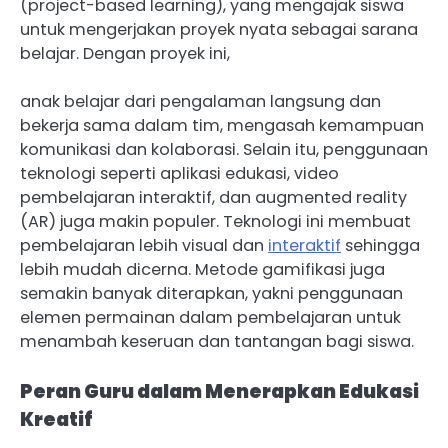
(project-based learning), yang mengajak siswa
untuk mengerjakan proyek nyata sebagai sarana
belajar. Dengan proyek ini,
anak belajar dari pengalaman langsung dan
bekerja sama dalam tim, mengasah kemampuan
komunikasi dan kolaborasi. Selain itu, penggunaan
teknologi seperti aplikasi edukasi, video
pembelajaran interaktif, dan augmented reality
(AR) juga makin populer. Teknologi ini membuat
pembelajaran lebih visual dan
interaktif
sehingga
lebih mudah dicerna. Metode gamifikasi juga
semakin banyak diterapkan, yakni penggunaan
elemen permainan dalam pembelajaran untuk
menambah keseruan dan tantangan bagi siswa.
Peran Guru dalam Menerapkan Edukasi
Kreatif