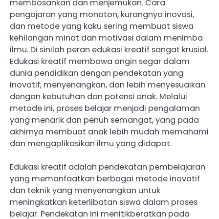
membosankan dan menjemukan. Cara
pengajaran yang monoton, kurangnya inovasi,
dan metode yang kaku sering membuat siswa
kehilangan minat dan motivasi dalam menimba
ilmu. Di sinilah peran edukasi kreatif sangat krusial.
Edukasi kreatif membawa angin segar dalam
dunia pendidikan dengan pendekatan yang
inovatif, menyenangkan, dan lebih menyesuaikan
dengan kebutuhan dan potensi anak. Melalui
metode ini, proses belajar menjadi pengalaman
yang menarik dan penuh semangat, yang pada
akhirnya membuat anak lebih mudah memahami
dan mengaplikasikan ilmu yang didapat.
Edukasi kreatif adalah pendekatan pembelajaran
yang memanfaatkan berbagai metode inovatif
dan teknik yang menyenangkan untuk
meningkatkan keterlibatan siswa dalam proses
belajar. Pendekatan ini menitikberatkan pada