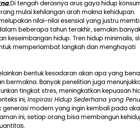
akna
Di tengah derasnya arus gaya hidup konsum
rang mulai kehilangan arah makna kehidupan.
melupakan nilai-nilai esensial yang justru memb
dalam beberapa tahun terakhir, semakin banya
 keseimbangan hidup. Tren hidup minimalis, s
ta untuk memperlambat langkah dan menghayati
elainkan bentuk kesadaran akan apa yang bena
an bermakna. Banyak penelitian juga menunjukk
an tingkat stres, meningkatkan kepuasan hi
teks ini,
Inspirasi Hidup Sederhana yang Pen
 generasi modern yang ingin kembali pada aka
ahaman ini, setiap orang bisa membangun kehid
uantitas.