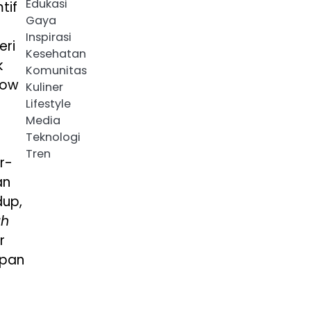
Edukasi
tif
Gaya
Inspirasi
eri
Kesehatan
k
Komunitas
low
Kuliner
Lifestyle
Media
Teknologi
Tren
r-
an
dup,
uh
r
upan