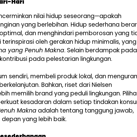
ari-Hari
encerminkan nilai hidup seseorang—apakah
nginan yang berlebihan. Hidup sederhana berar
optimal, dan menghindari pemborosan yang ti
 terinspirasi oleh gerakan hidup minimalis, yang
ana yang Penuh Makna
. Selain berdampak pada
ontribusi pada pelestarian lingkungan.
m sendiri, membeli produk lokal, dan menguran
erkelanjutan. Bahkan, riset dari Nielsen
h memilih brand yang peduli lingkungan. Pilih
mperkuat kesadaran dalam setiap tindakan konsu
 Penuh Makna
adalah tentang tanggung jawab,
depan yang lebih baik.
 Kesederhanaan