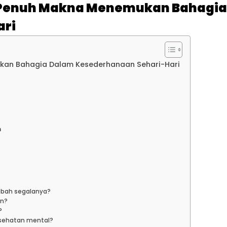
g Penuh Makna Menemukan Bahagia
ari
kan Bahagia Dalam Kesederhanaan Sehari-Hari
n
n
ubah segalanya?
an?
?
sehatan mental?