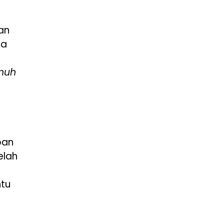
an
ra
enuh
pan
elah
tu