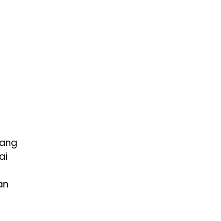
yang
ai
an