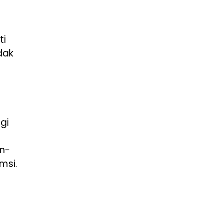
ti
dak
gi
an-
msi.