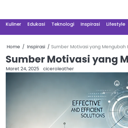
Skip
to
content
Kuliner
Edukasi
Teknologi
Inspirasi
Lifestyle
Home
Inspirasi
Sumber Motivasi yang Mengubah 
Sumber Motivasi yang 
Maret 24, 2025
ciceroleather