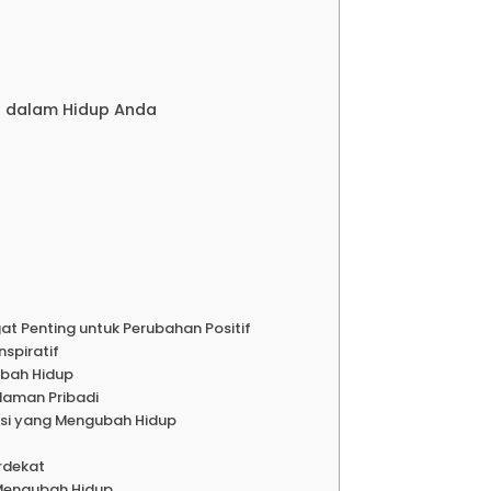
i dalam Hidup Anda
t Penting untuk Perubahan Positif
nspiratif
ubah Hidup
laman Pribadi
asi yang Mengubah Hidup
rdekat
 Mengubah Hidup