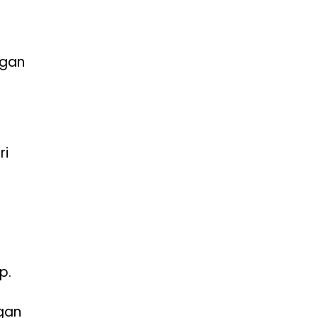
ngan
ri
p.
gan