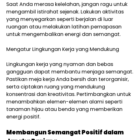
Saat Anda merasa kelelahan, jangan ragu untuk
mengambil istirahat sejenak. Lakukan aktivitas
yang menyegarkan seperti berjalan di luar
ruangan atau melakukan latihan pernapasan
untuk mengembalikan energi dan semangat.
Mengatur Lingkungan Kerja yang Mendukung
Lingkungan kerja yang nyaman dan bebas
gangguan dapat membantu menjaga semangat.
Pastikan meja kerja Anda bersih dan terorganisir,
serta ciptakan ruang yang mendukung
konsentrasi dan kreativitas. Pertimbangkan untuk
menambahkan elemen-elemen alami seperti
tanaman hijau atau benda yang memberikan
energi positif.
Membangun Semangat Positif dalam