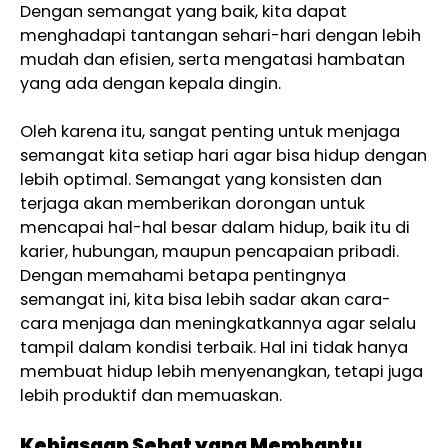
Dengan semangat yang baik, kita dapat
menghadapi tantangan sehari-hari dengan lebih
mudah dan efisien, serta mengatasi hambatan
yang ada dengan kepala dingin.
Oleh karena itu, sangat penting untuk menjaga
semangat kita setiap hari agar bisa hidup dengan
lebih optimal. Semangat yang konsisten dan
terjaga akan memberikan dorongan untuk
mencapai hal-hal besar dalam hidup, baik itu di
karier, hubungan, maupun pencapaian pribadi.
Dengan memahami betapa pentingnya
semangat ini, kita bisa lebih sadar akan cara-
cara menjaga dan meningkatkannya agar selalu
tampil dalam kondisi terbaik. Hal ini tidak hanya
membuat hidup lebih menyenangkan, tetapi juga
lebih produktif dan memuaskan.
Kebiasaan Sehat yang Membantu