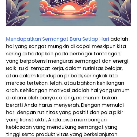
Mendapatkan Semangat Baru Setiap Hari
adalah
hal yang sangat mungkin di capai meskipun kita
sering di hadapkan pada berbagai tantangan
yang berpotensi menguras semangat dan energi.
Baik itu di tempat kerja, dalam rutinitas belajar,
atau dalam kehidupan pribadi, seringkali kita
merasa tertekan, lelah, atau bahkan kehilangan
arah. Kehilangan motivasi adalah hal yang umum
di alami oleh banyak orang, namun ini bukan
berarti Anda harus menyerah. Dengan memulai
hari dengan rutinitas yang positif dan pola pikir
yang konstruktif, Anda bisa membangun
kebiasaan yang mendukung semangat yang
tinggi serta produktivitas yang berkelanjutan.