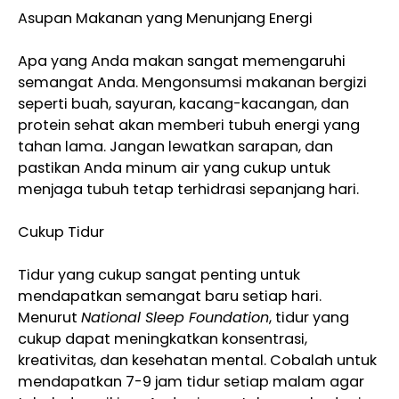
Asupan Makanan yang Menunjang Energi
Apa yang Anda makan sangat memengaruhi
semangat Anda. Mengonsumsi makanan bergizi
seperti buah, sayuran, kacang-kacangan, dan
protein sehat akan memberi tubuh energi yang
tahan lama. Jangan lewatkan sarapan, dan
pastikan Anda minum air yang cukup untuk
menjaga tubuh tetap terhidrasi sepanjang hari.
Cukup Tidur
Tidur yang cukup sangat penting untuk
mendapatkan semangat baru setiap hari.
Menurut
National Sleep Foundation
, tidur yang
cukup dapat meningkatkan konsentrasi,
kreativitas, dan kesehatan mental. Cobalah untuk
mendapatkan 7-9 jam tidur setiap malam agar