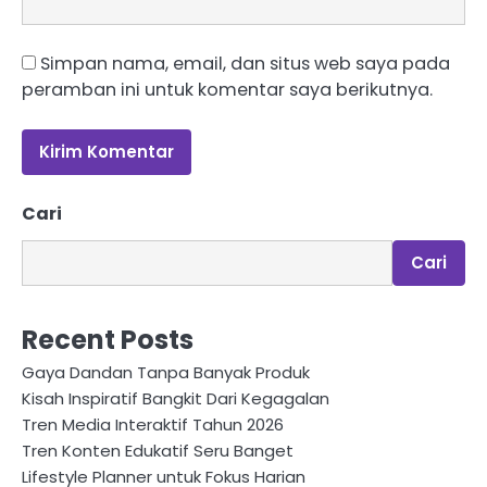
Simpan nama, email, dan situs web saya pada
peramban ini untuk komentar saya berikutnya.
Cari
Cari
Recent Posts
Gaya Dandan Tanpa Banyak Produk
Kisah Inspiratif Bangkit Dari Kegagalan
Tren Media Interaktif Tahun 2026
Tren Konten Edukatif Seru Banget
Lifestyle Planner untuk Fokus Harian