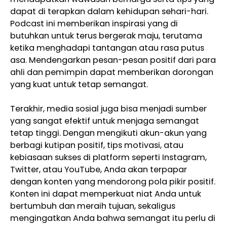
dapat di terapkan dalam kehidupan sehari-hari.
Podcast ini memberikan inspirasi yang di
butuhkan untuk terus bergerak maju, terutama
ketika menghadapi tantangan atau rasa putus
asa. Mendengarkan pesan-pesan positif dari para
ahli dan pemimpin dapat memberikan dorongan
yang kuat untuk tetap semangat.
Terakhir, media sosial juga bisa menjadi sumber
yang sangat efektif untuk menjaga semangat
tetap tinggi. Dengan mengikuti akun-akun yang
berbagi kutipan positif, tips motivasi, atau
kebiasaan sukses di platform seperti Instagram,
Twitter, atau YouTube, Anda akan terpapar
dengan konten yang mendorong pola pikir positif.
Konten ini dapat memperkuat niat Anda untuk
bertumbuh dan meraih tujuan, sekaligus
mengingatkan Anda bahwa semangat itu perlu di