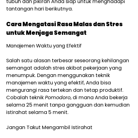
tubuh dan pikiran Anda siap untuk menghadapi
tantangan hari berikutnya.
Cara Mengatasi Rasa Malas dan Stres
untuk Menjaga Semangat
Manajemen Waktu yang Efektif
Salah satu alasan terbesar seseorang kehilangan
semangat adalah stres akibat pekerjaan yang
menumpuk. Dengan menggunakan teknik
manajemen waktu yang efektif, Anda bisa
mengurangi rasa tertekan dan tetap produktif.
Cobalah teknik
Pomodoro
, di mana Anda bekerja
selama 25 menit tanpa gangguan dan kemudian
istirahat selama 5 menit.
Jangan Takut Mengambil Istirahat