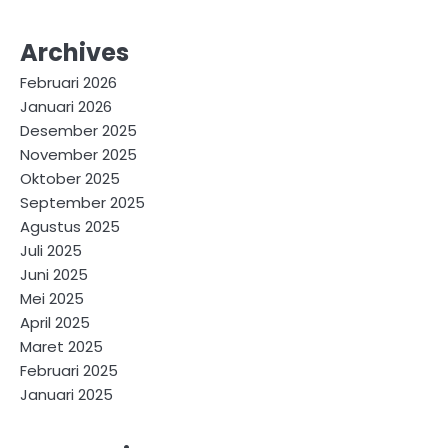
Archives
Februari 2026
Januari 2026
Desember 2025
November 2025
Oktober 2025
September 2025
Agustus 2025
Juli 2025
Juni 2025
Mei 2025
April 2025
Maret 2025
Februari 2025
Januari 2025