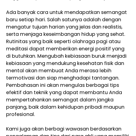
Ada banyak cara untuk mendapatkan semangat
baru setiap hari. Salah satunya adalah dengan
mengatur tujuan harian yang jelas dan realistis,
serta menjaga keseimbangan hidup yang sehat.
Rutinitas yang baik seperti olahraga pagi atau
meditasi dapat memberikan energi positif yang
di butuhkan. Mengubah kebiasaan buruk menjadi
kebiasaan yang mendukung kesehatan fisik dan
mental akan membuat Anda merasa lebih
termotivasi dan siap menghadapi tantangan.
Pembahasan ini akan mengulas berbagai tips
efektif dan teknik yang dapat membantu Anda
mempertahankan semangat dalam jangka
panjang, baik dalam kehidupan pribadi maupun
profesional.
Kami juga akan berbagi wawasan berdasarkan