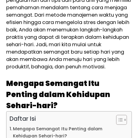
pengalaman dan tips dari para ahli yang memiliki
pemahaman mendalam tentang cara menjaga
semangat. Dari metode manajemen waktu yang
efisien hingga cara mengelola stres dengan lebih
baik, Anda akan menemukan langkah-langkah
praktis yang dapat di terapkan dalam kehidupan
sehari-hari. Jadi, mari kita mulai untuk
mendapatkan semangat baru setiap hari yang
akan membawa Anda menuju hari yang lebih
produktif, bahagia, dan penuh motivasi.
Mengapa Semangat Itu
Penting dalam Kehidupan
Sehari-hari?
Daftar Isi
Mengapa Semangat Itu Penting dalam
Kehidupan Sehari-hari?