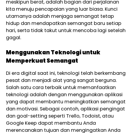
meskipun berat, adalah bagian dari perjalanan
kita menuju pencapaian yang luar biasa. Kunci
utamanya adalah menjaga semangat tetap
hidup dan mendapatkan semangat baru setiap
hari, serta tidak takut untuk mencoba lagi setelah
gagal.
Menggunakan Teknologi untuk
Memperkuat Semangat
Di era digital saat ini, teknologi telah berkembang
pesat dan menjadi alat yang sangat berguna.
Salah satu cara terbaik untuk memanfaatkan
teknologi adalah dengan menggunakan aplikasi
yang dapat membantu meningkatkan semangat
dan motivasi. Sebagai contoh, aplikasi pengingat
dan goal-setting seperti Trello, Todoist, atau
Google Keep dapat membantu Anda
merencanakan tujuan dan mengingatkan Anda