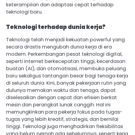
keterampilan dan adaptasi cepat terhadap
teknologi baru.
Teknologi terhadap dunia kerja?
Teknologi telah menjadi kekuatan powerful yang
secara drastis mengubah dunia kerja di era
modern. Perkembangan pesat teknologi digital,
seperti internet berkecepatan tinggi, kecerdasan
buatan (AI), dan otomatisasi, membuka peluang
baru sekaligus tantangan besar bagi tenaga kerja
di seluruh dunia. Kini, banyak pekerjaan rutin yang
dulunya memakan waktu dan tenaga, dapat
diselesaikan dengan cepat dan efisien berkat
mesin dan perangkat lunak canggih. Hal ini
memungkinkan para pekerja fokus pada tugas-
tugas yang lebih kreatif, strategis, dan bernilai
tinggi. Teknologi juga menghadirkan fleksibilitas
yang belum pernah ada sebelumnya, seperti kerja