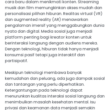
cara baru dalam menikmati konten. Streaming
musik dan film memungkinkan akses mudah dan
personalisasi pilihan hiburan. Realitas virtual (VR)
dan augmented reality (AR) menawarkan
pengalaman imersif yang menggabungkan dunia
nyata dan digital. Media sosial juga menjadi
platform penting bagi kreator konten untuk
berinteraksi langsung dengan audiens mereka.
Dengan teknologi, hiburan tidak hanya menjadi
konsumsi pasif tetapi juga interaktif dan
partisipatif.
Meskipun teknologi membawa banyak
kemudahan dan peluang, ada juga dampak sosial
dan tantangan yang perlu diperhatikan.
Ketergantungan pada teknologi dapat
menurunkan kualitas interaksi sosial langsung dan
menimbulkan masalah kesehatan mental. Isu
privasi dan keamanan data menjadi semakin