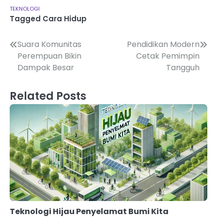
TEKNOLOGI
Tagged
Cara Hidup
Navigasi
Suara Komunitas
Pendidikan Modern
Perempuan Bikin
Cetak Pemimpin
pos
Dampak Besar
Tangguh
Related Posts
Teknologi Hijau Penyelamat Bumi Kita