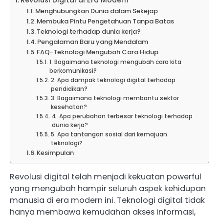
Revolusi Digital di Era Modern
Menghubungkan Dunia dalam Sekejap
Membuka Pintu Pengetahuan Tanpa Batas
Teknologi terhadap dunia kerja?
Pengalaman Baru yang Mendalam
FAQ-Teknologi Mengubah Cara Hidup
1. Bagaimana teknologi mengubah cara kita
berkomunikasi?
2. Apa dampak teknologi digital terhadap
pendidikan?
3. Bagaimana teknologi membantu sektor
kesehatan?
4. Apa perubahan terbesar teknologi terhadap
dunia kerja?
5. Apa tantangan sosial dari kemajuan
teknologi?
Kesimpulan
Revolusi digital telah menjadi kekuatan powerful
yang mengubah hampir seluruh aspek kehidupan
manusia di era modern ini. Teknologi digital tidak
hanya membawa kemudahan akses informasi,