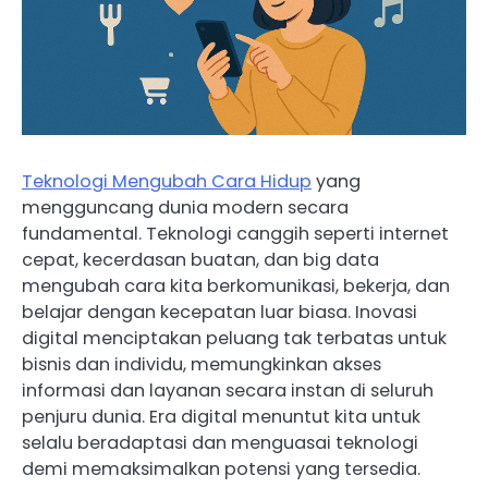
Teknologi Mengubah Cara Hidup
yang
mengguncang dunia modern secara
fundamental. Teknologi canggih seperti internet
cepat, kecerdasan buatan, dan big data
mengubah cara kita berkomunikasi, bekerja, dan
belajar dengan kecepatan luar biasa. Inovasi
digital menciptakan peluang tak terbatas untuk
bisnis dan individu, memungkinkan akses
informasi dan layanan secara instan di seluruh
penjuru dunia. Era digital menuntut kita untuk
selalu beradaptasi dan menguasai teknologi
demi memaksimalkan potensi yang tersedia.