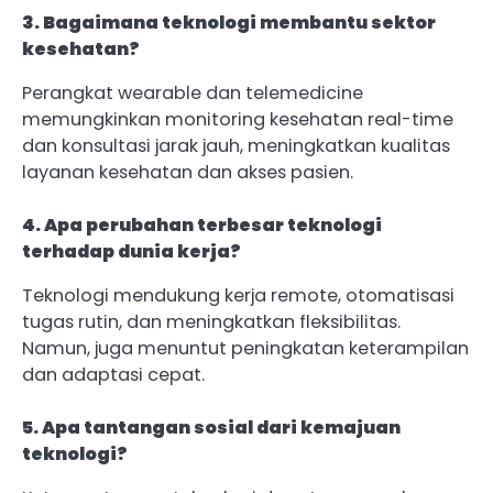
3. Bagaimana teknologi membantu sektor
kesehatan?
Perangkat wearable dan telemedicine
memungkinkan monitoring kesehatan real-time
dan konsultasi jarak jauh, meningkatkan kualitas
layanan kesehatan dan akses pasien.
4. Apa perubahan terbesar teknologi
terhadap dunia kerja?
Teknologi mendukung kerja remote, otomatisasi
tugas rutin, dan meningkatkan fleksibilitas.
Namun, juga menuntut peningkatan keterampilan
dan adaptasi cepat.
5. Apa tantangan sosial dari kemajuan
teknologi?