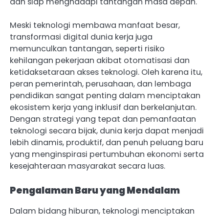
dan siap menghadapi tantangan masa depan.
Meski teknologi membawa manfaat besar,
transformasi digital dunia kerja juga
memunculkan tantangan, seperti risiko
kehilangan pekerjaan akibat otomatisasi dan
ketidaksetaraan akses teknologi. Oleh karena itu,
peran pemerintah, perusahaan, dan lembaga
pendidikan sangat penting dalam menciptakan
ekosistem kerja yang inklusif dan berkelanjutan.
Dengan strategi yang tepat dan pemanfaatan
teknologi secara bijak, dunia kerja dapat menjadi
lebih dinamis, produktif, dan penuh peluang baru
yang menginspirasi pertumbuhan ekonomi serta
kesejahteraan masyarakat secara luas.
Pengalaman Baru yang Mendalam
Dalam bidang hiburan, teknologi menciptakan