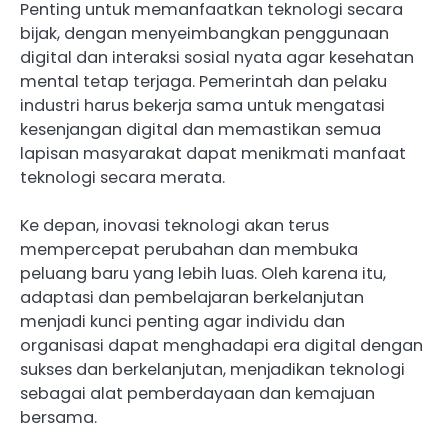
Penting untuk memanfaatkan teknologi secara
bijak, dengan menyeimbangkan penggunaan
digital dan interaksi sosial nyata agar kesehatan
mental tetap terjaga. Pemerintah dan pelaku
industri harus bekerja sama untuk mengatasi
kesenjangan digital dan memastikan semua
lapisan masyarakat dapat menikmati manfaat
teknologi secara merata.
Ke depan, inovasi teknologi akan terus
mempercepat perubahan dan membuka
peluang baru yang lebih luas. Oleh karena itu,
adaptasi dan pembelajaran berkelanjutan
menjadi kunci penting agar individu dan
organisasi dapat menghadapi era digital dengan
sukses dan berkelanjutan, menjadikan teknologi
sebagai alat pemberdayaan dan kemajuan
bersama.