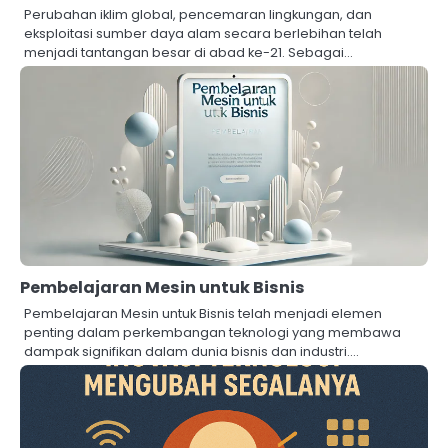
Perubahan iklim global, pencemaran lingkungan, dan
eksploitasi sumber daya alam secara berlebihan telah
menjadi tantangan besar di abad ke-21. Sebagai…
Pembelajaran Mesin untuk Bisnis
Pembelajaran Mesin untuk Bisnis telah menjadi elemen
penting dalam perkembangan teknologi yang membawa
dampak signifikan dalam dunia bisnis dan industri.…